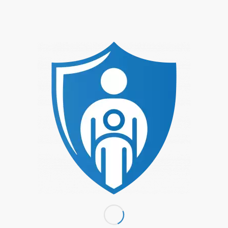
Mai 2025
MO.
26
26. Mai 2025 // 10:00
-
27. Mai 2025 //
16:00
„Nicht bei uns!“ Girls Safety –