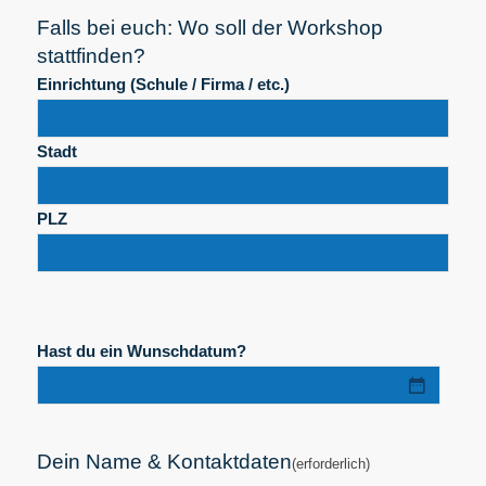
Falls bei euch: Wo soll der Workshop
stattfinden?
Einrichtung (Schule / Firma / etc.)
Stadt
PLZ
Hast du ein Wunschdatum?
TT
Punkt
MM
Dein Name & Kontaktdaten
(erforderlich)
Punkt