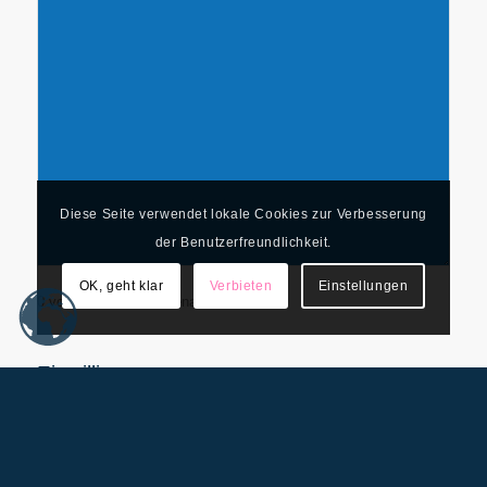
Diese Seite verwendet lokale Cookies zur Verbesserung
der Benutzerfreundlichkeit.
OK, geht klar
Verbieten
Einstellungen
0 von 900 max. Zeichenanzahl
Einwilligung
(erforderlich)
Ich stimme der
Datenschutzerklärung
zu.