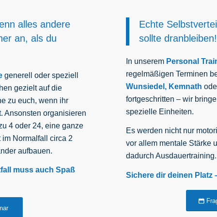
enn alles andere
Echte Selbstverte
üher an, als du
sollte dranbleiben
In unserem
Personal Trai
regelmäßigen Terminen bei
e
generell oder speziell
Wunsiedel, Kemnath
ode
hen gezielt auf die
fortgeschritten – wir bring
e zu euch, wenn ihr
spezielle Einheiten.
t. Ansonsten organisieren
 zu 4 oder 24, eine ganze
Es werden nicht nur motori
im Normalfall circa 2
vor allem mentale Stärke
ander aufbauen.
dadurch Ausdauertraining.
tfall muss auch Spaß
Sichere dir deinen Platz 
Fra
nar