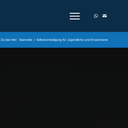
Du bist hier:
Startseite
/
Selbstverteidigung für Jugendliche und Erwachsene