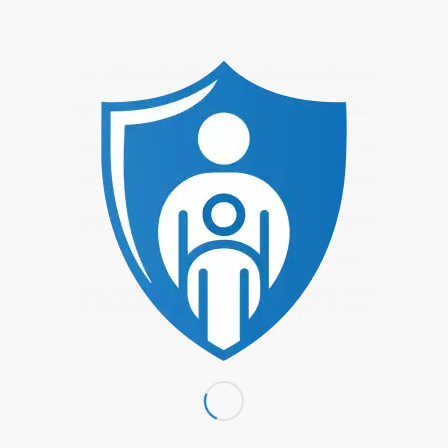
Spaß dabei darf aber natürlich auch nicht zu kurz
kommen.
Mitbringen: Sportkleidung, Stoppersocken,
Trinken
Beachten: Schmuck ablegen oder abkleben, da
Verletzungsgefahr
Referent: Andi Fachtan
Ein Angebot der:
VHS Amberg-Sulzbach
[hier
anmelden]
DETAILS
Datum:
29. Oktober 2024
Zeit:
16:15 - 17:45
VERANSTALTUNGSORT