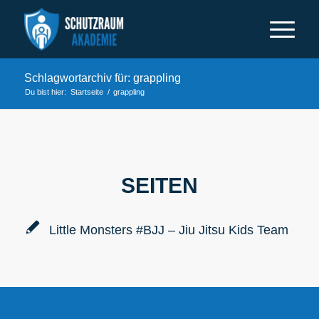
Schlagwortarchiv für: grappling
Du bist hier:
Startseite
/
grappling
SEITEN
Little Monsters #BJJ – Jiu Jitsu Kids Team