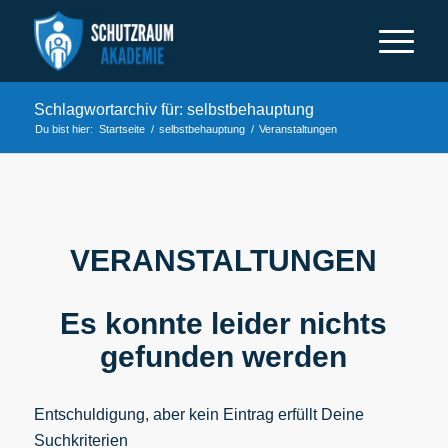
Schlagwortarchiv für: selbstbehauptung
Du bist hier:
Startseite
/
selbstbehauptung
/
Veranstaltungen
VERANSTALTUNGEN
Es konnte leider nichts
gefunden werden
Entschuldigung, aber kein Eintrag erfüllt Deine
Suchkriterien