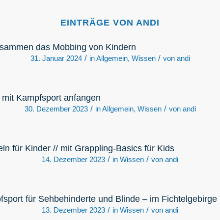
EINTRÄGE VON ANDI
usammen das Mobbing von Kindern
/
/
31. Januar 2024
in
Allgemein
,
Wissen
von
andi
u mit Kampfsport anfangen
/
/
30. Dezember 2023
in
Allgemein
,
Wissen
von
andi
n für Kinder // mit Grappling-Basics für Kids
/
/
14. Dezember 2023
in
Wissen
von
andi
pfsport für Sehbehinderte und Blinde – im Fichtelgebirge
/
/
13. Dezember 2023
in
Wissen
von
andi