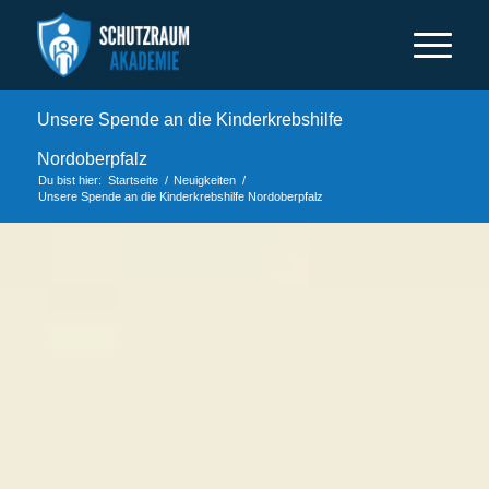
Unsere Spende an die Kinderkrebshilfe
Nordoberpfalz
Du bist hier:
Startseite
/
Neuigkeiten
/
Unsere Spende an die Kinderkrebshilfe Nordoberpfalz