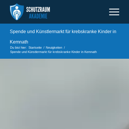
Spende und Künstlermarkt für krebskranke Kinder in
Kemnath
Du bist hier:
Startseite
/
Neuigkeiten
/
Spende und Künstlermarkt für krebskranke Kinder in Kemnath